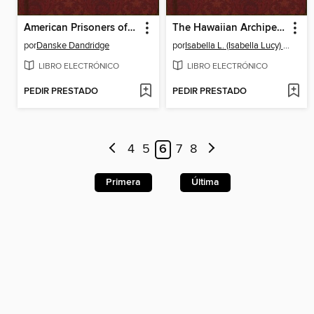
American Prisoners of the Revolution
The Hawaiian Archipelago
por
Danske Dandridge
por
Isabella L. (Isabella Lucy) Bird
LIBRO ELECTRÓNICO
LIBRO ELECTRÓNICO
PEDIR PRESTADO
PEDIR PRESTADO
4
5
6
7
8
Primera
Última