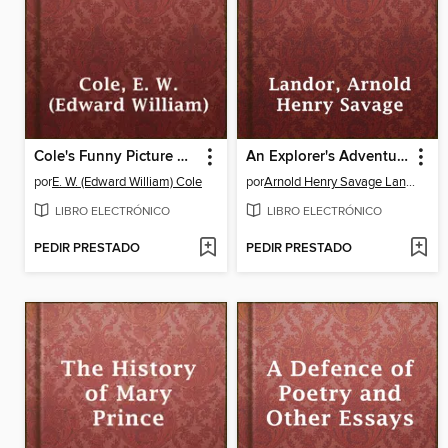
Cole's Funny Picture Book No. 1
An Explorer's Adventures in Tibet
por
E. W. (Edward William) Cole
por
Arnold Henry Savage Landor
LIBRO ELECTRÓNICO
LIBRO ELECTRÓNICO
PEDIR PRESTADO
PEDIR PRESTADO